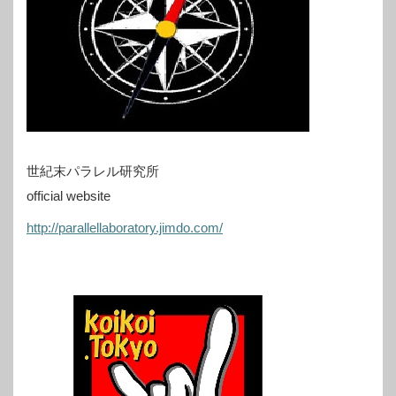
世紀末パラレル研究所
official website
http://parallellaboratory.jimdo.com/