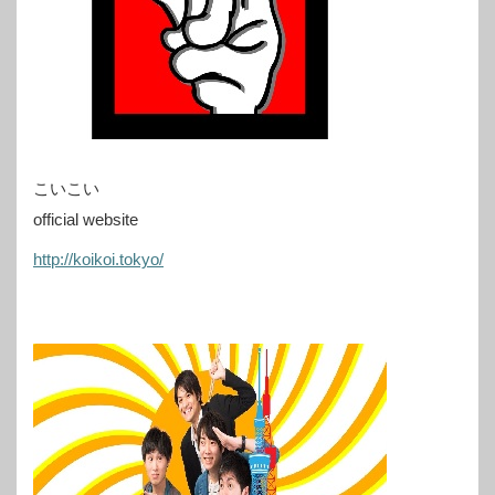
こいこい
official website
http://koikoi.tokyo/