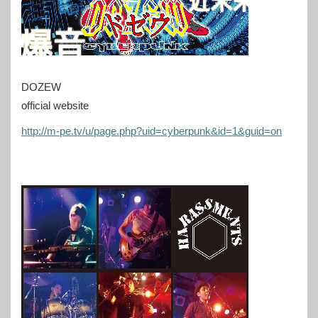
DOZEW
official website
http://m-pe.tv/u/page.php?uid=cyberpunk&id=1&guid=on