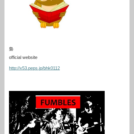
梟
official website
http://x53.peps.jp/bhk0112