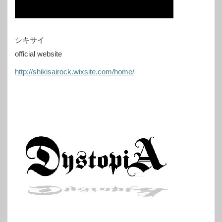
シキサイ
official website
http://shikisairock.wixsite.com/home/