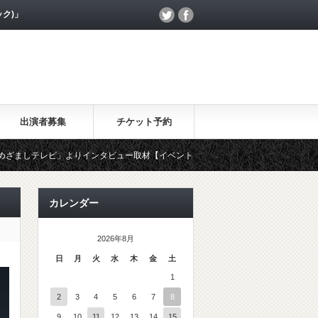
ック)」
出演者募集
チケット予約
よりインタビュー取材【イベントワクワク割】について、MOHANAKが放送されま
カレンダー
2026年8月
日
月
火
水
木
金
土
1
2
3
4
5
6
7
8
9
10
11
12
13
14
15