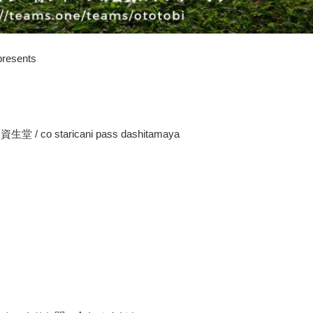
sents
/ co staricani pass dashitamaya