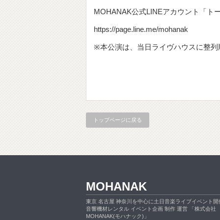
MOHANAK公式LINEアカウント「
https://page.line.me/mohanak
※本公演は、当日ライヴハウスに整列
トップページに戻る
MOHANAK
東京 名古屋 神奈川を中心に土日音楽ライブイベント開
音響機材レンタル イベント企画 制作 運営 「株式会社
MOHANAK(モハナック)」