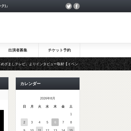
ック)」
出演者募集
チケット予約
ましテレビ」よりインタビュー取材【イベントワクワク割】について、MOHANAK
カレンダー
2026年8月
日
月
火
水
木
金
土
1
2
3
4
5
6
7
8
9
10
11
12
13
14
15