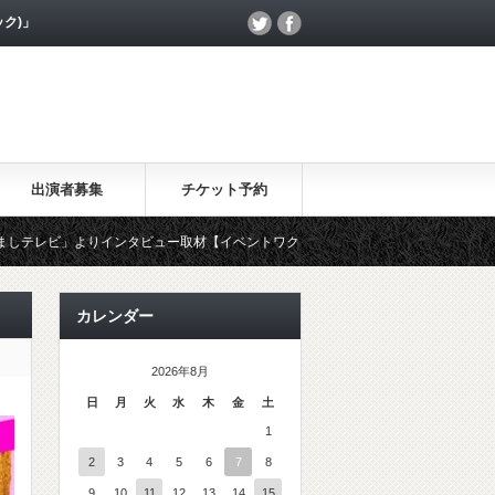
ック)」
出演者募集
チケット予約
タビュー取材【イベントワクワク割】について、MOHANAKが放送されました。
カレンダー
2026年8月
日
月
火
水
木
金
土
1
2
3
4
5
6
7
8
9
10
11
12
13
14
15