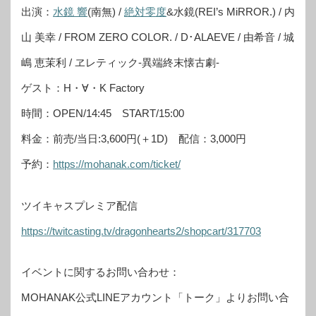
出演：
水鏡 響
(南無) /
絶対零度
&水鏡(REI’s MiRROR.) / 内
山 美幸 / FROM ZERO COLOR. / D･ALAEVE / 由希音 / 城
嶋 恵茉利 / ヱレティック-異端終末懐古劇-
ゲスト：H・∀・K Factory
時間：OPEN/14:45 START/15:00
料金：前売/当日:3,600円(＋1D) 配信：3,000円
予約：
https://mohanak.com/ticket/
ツイキャスプレミア配信
https://twitcasting.tv/dragonhearts2/shopcart/317703
イベントに関するお問い合わせ：
MOHANAK公式LINEアカウント「トーク」よりお問い合