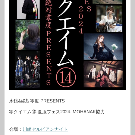
水鏡&絶対零度 PRESENTS
零クイエム⑭-夏服フェス2024- MOHANAK協力
会場：
川崎セルビアンナイト