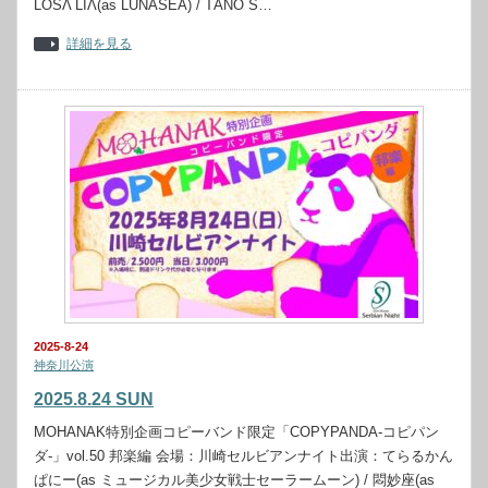
LOSΛ LIΛ(as LUNASEA) / TÀNO S…
詳細を見る
2025-8-24
神奈川公演
2025.8.24 SUN
MOHANAK特別企画コピーバンド限定「COPYPANDA-コピパン
ダ-」vol.50 邦楽編 会場：川崎セルビアンナイト出演：てらるかん
ぱにー(as ミュージカル美少女戦士セーラームーン) / 悶妙座(as