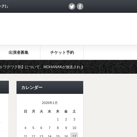
ック)」
出演者募集
チケット予約
ク割】について、MOHANAKが放送されました。
日本テレビ「ZI
カレンダー
2026年1月
日
月
火
水
木
金
土
1
2
3
ン
4
5
6
7
8
9
10
11
12
13
14
15
16
17