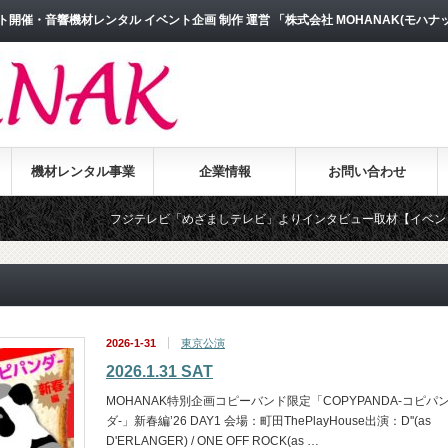
開催・音響機材レンタル イベント企画 制作 運営 「株式会社 MOHANAK(モハナ
機材レンタル事業
企業情報
お問い合わせ
フジテレビ「めざましテレビ」よりインタビュー取材【イベントワクワ
2026-1-31
東京公演
2026.1.31 SAT
MOHANAK特別企画コピーバンド限定「COPYPANDA-コピパ
ダ-」新春編’26 DAY1 会場：町田ThePlayHouse出演：D''(as
D'ERLANGER) / ONE OFF ROCK(as …