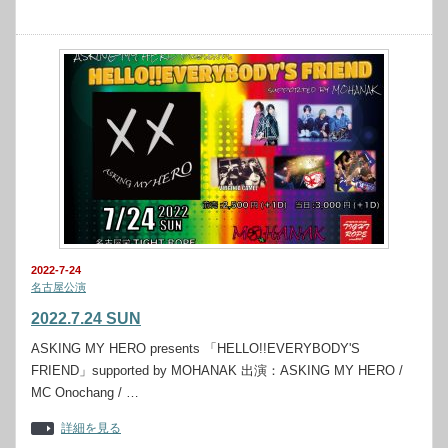
2022-7-24
名古屋公演
2022.7.24 SUN
ASKING MY HERO presents 「HELLO!!EVERYBODY'S
FRIEND」supported by MOHANAK 出演：ASKING MY HERO /
MC Onochang / …
詳細を見る