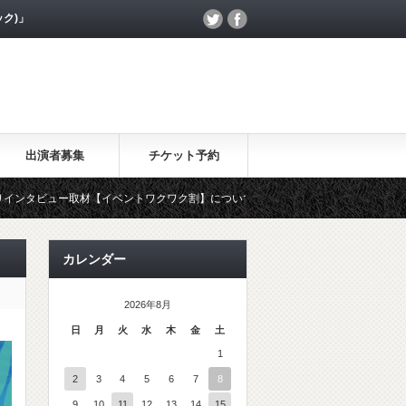
ック)」
出演者募集
チケット予約
ー取材【イベントワクワク割】について、MOHANAKが放送されました。
カレンダー
2026年8月
日
月
火
水
木
金
土
1
2
3
4
5
6
7
8
9
10
11
12
13
14
15