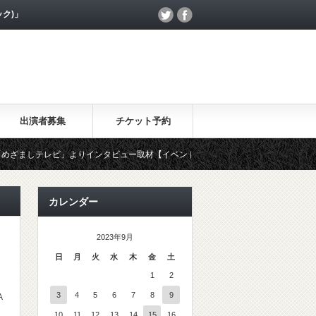
ック)」
出演者募集
チケット予約
ざましテレビ」よりインタビュー取材【イベントワクワク割】について、MOHANA
カレンダー
2023年9月
日
月
火
水
木
金
土
1
2
3
4
5
6
7
8
9
A
10
11
12
13
14
15
16